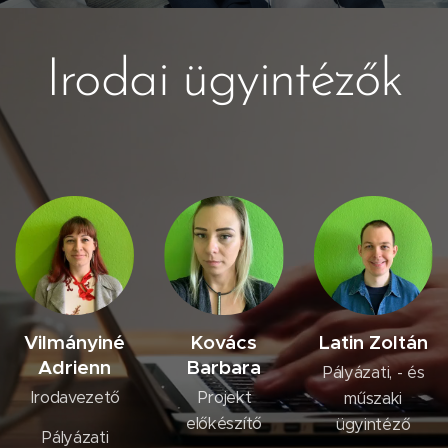
Irodai ügyintézők
Vilmányiné
Kovács
Latin Zoltán
Adrienn
Barbara
Pályázati, - és
Irodavezető
Projekt
műszaki
előkészítő
ügyintéző
Pályázati