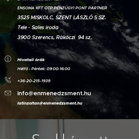
OTP PÉNZÜGYI PONT PARTNER
ENSOMA KFT
3
525
MISKOLC, SZENT LÁSZLÓ 5 SZ.
Tele - Sales iroda
3900 Szerencs, Rákóczi 9
4 sz
.
Hivatali órák
Hétfő - Péntek: 09:00-16:00
+36-20-215-1939
info@enmenedzsment.hu
latinzoltan@enmenedzsment.
hu