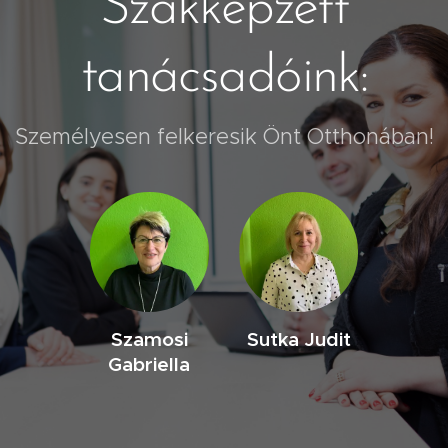
Szakképzett
tanácsadóink:
Személyesen felkeresik Önt Otthonában!
Szamosi
Sutka Judit
Gabriella